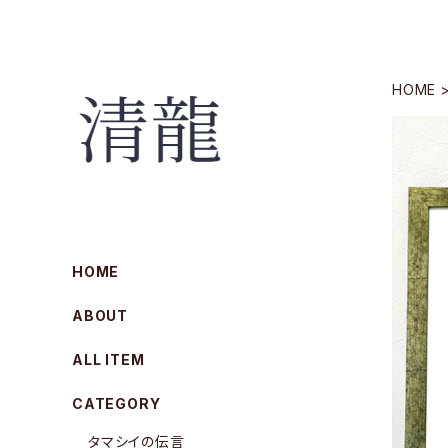
HOME
HOME
【龍
ABOUT
ALL ITEM
CATEGORY
タマシイの伝言